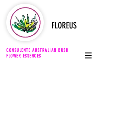
FLOREUS
CONSULENTE AUSTRALIAN BUSH
FLOWER ESSENCES
"LE QUALITA' MIGLIORI DELLA
NATURA UMANA, COME I FIORI IN
BOCCIO, SI POSSONO CONSERVARE
SOLO AVENDONE LA MASSIMA
CURA"
HENRY DAVID THOREAU