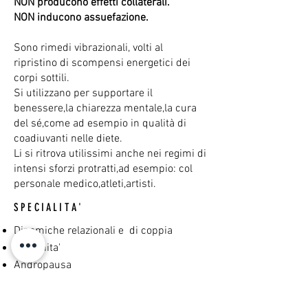
NON
producono effetti collaterali.
NON inducono assuefazione.
Sono rimedi vibrazionali, volti al
ripristino di scompensi energetici dei
corpi sottili.
Si utilizzano per supportare il
benessere,la chiarezza mentale,la cura
del sé,come ad esempio in qualità di
coadiuvanti nelle diete.
Li si ritrova utilissimi anche nei regimi di
intensi sforzi protratti,ad esempio: col
personale medico,atleti,artisti.
SPECIALITA'
Dinamiche relazionali e di coppia
Maternita'
Andropausa
Menopausa
Dipendenze